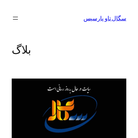
رفتن
به
سگال تاو پارسیس
محتوا
بلاگ